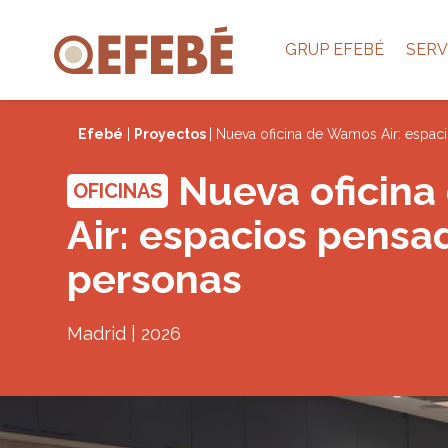
GRUP EFEBÉ
SERV
Efebé
|
Proyectos
| Nueva oficina de Wamos Air: espac
Nueva oficin
OFICINAS
Air: espacios pensa
personas
Madrid | 2026