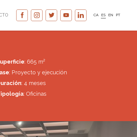
CTO
CA
ES
EN
PT
uperficie
: 665 m²
ase
: Proyecto y ejecución
uración
: 4 meses
ipología
: Oficinas