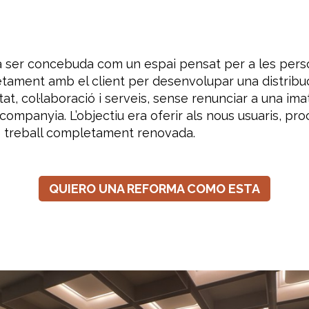
a ser concebuda com un espai pensat per a les pers
retament amb el client per desenvolupar una distrib
tat, col·laboració i serveis, sense renunciar a una i
companyia. L’objectiu era oferir als nous usuaris, pr
de treball completament renovada.
QUIERO UNA REFORMA COMO ESTA