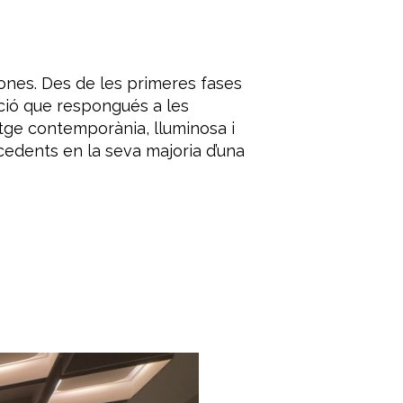
ones. Des de les primeres fases
ució que respongués a les
matge contemporània, lluminosa i
ocedents en la seva majoria d’una