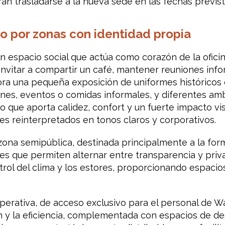
n trasladarse a la nueva sede en las fechas previst
do por zonas con identidad propia
n espacio social que actúa como corazón de la ofici
invitar a compartir un café, mantener reuniones in
ra una pequeña exposición de uniformes históricos d
ones, eventos o comidas informales, y diferentes am
 que aporta calidez, confort y un fuerte impacto vis
les reinterpretados en tonos claros y corporativos.
 zona semipública, destinada principalmente a la form
tes que permiten alternar entre transparencia y pri
rol del clima y los estores, proporcionando espacios
a operativa, de acceso exclusivo para el personal de 
n y la eficiencia, complementada con espacios de de