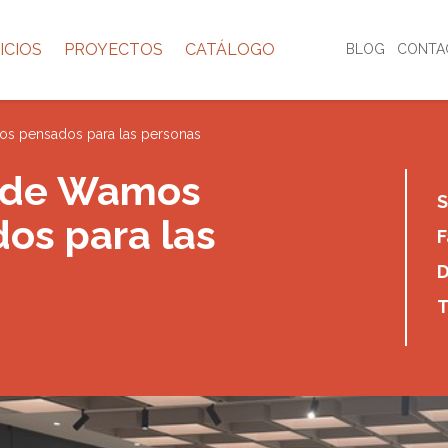
ICIOS
PROYECTOS
CATÁLOGO
BLOG
CONTA
ios pensados para las personas
a de Wamos
S
dos para las
F
D
T