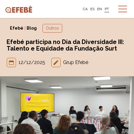
CA
ES
EN
PT
Efebé
|
Blog
Outros
Efebé participa no Dia da Diversidade III:
Talento e Equidade da Fundação Surt
12/12/2025
Grup Efebé