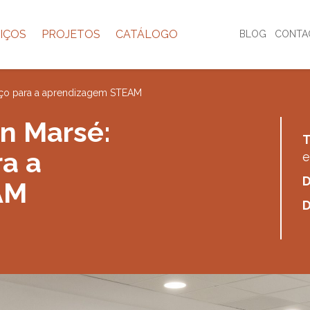
IÇOS
PROJETOS
CATÁLOGO
BLOG
CONTA
paço para a aprendizagem STEAM
an Marsé:
T
a a
e
AM