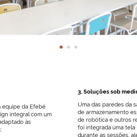
3. Soluções sob medi
Uma das paredes da sa
a equipe da Efebé
de armazenamento espe
ign integral com um
de robótica e outros 
 adaptado às
foi integrada uma tela
:
durante as sessões, al