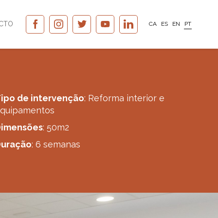
CTO
CA
ES
EN
PT
ipo de intervenção
: Reforma interior e
quipamentos
Dimensões
: 50m2
Duração
: 6 semanas