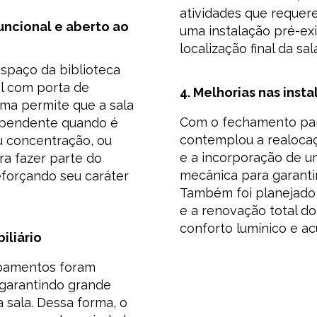
atividades que requer
uncional e aberto ao
uma instalação pré-ex
localização final da sa
espaço da biblioteca
l com porta de
4. Melhorias nas inst
ema permite que a sala
Com o fechamento parc
ependente quando é
contemplou a realocaç
u concentração, ou
e a incorporação de u
a fazer parte do
mecânica para garanti
eforçando seu caráter
Também foi planejado
e a renovação total do
conforto lumínico e ac
iliário
ipamentos foram
 garantindo grande
a sala. Dessa forma, o