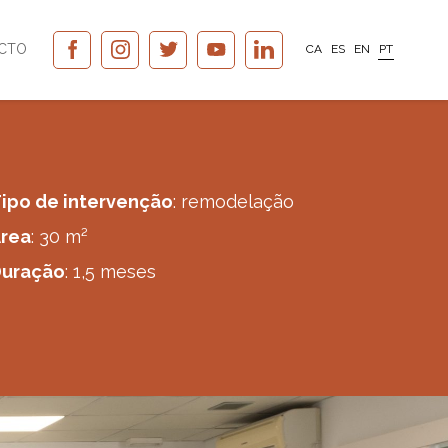
CTO
CA
ES
EN
PT
ipo de intervenção
: remodelação
rea
: 30 m²
Duração
: 1,5 meses