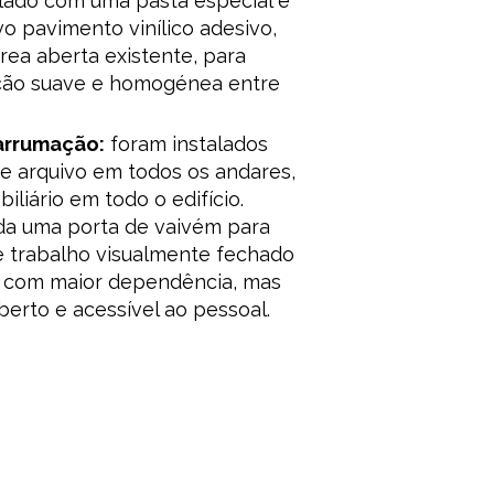
velado com uma pasta especial e
vo pavimento vinílico adesivo,
rea aberta existente, para
ição suave e homogénea entre
 arrumação:
foram instalados
de arquivo em todos os andares,
iliário em todo o edifício.
da uma porta de vaivém para
 trabalho visualmente fechado
es com maior dependência, mas
rto e acessível ao pessoal.