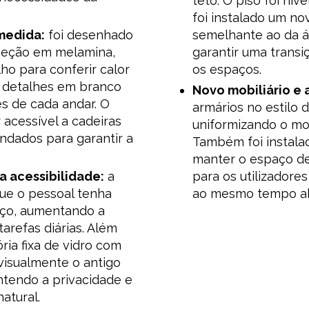
teto. O piso foi ni
foi instalado um no
medida:
foi desenhado
semelhante ao da á
eceção em melamina,
garantir uma trans
o para conferir calor
os espaços.
 detalhes em branco
Novo mobiliário e
s de cada andar. O
armários no estilo 
 acessível a cadeiras
uniformizando o mob
ndados para garantir a
Também foi instala
manter o espaço de
da acessibilidade:
a
para os utilizador
ue o pessoal tenha
ao mesmo tempo abe
ço, aumentando a
tarefas diárias. Além
ória fixa de vidro com
 visualmente o antigo
tendo a privacidade e
atural.