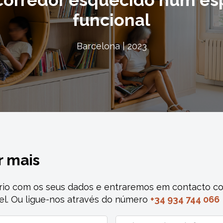
corredor esquecido num es
funcional
Barcelona | 2023
r mais
rio com os seus dados e entraremos em contacto co
el. Ou ligue-nos através do número
+34 934 744 066