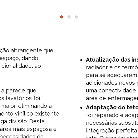
ção abrangente que
espaço, dando
Atualização das in
cionalidade, ao
radiador e os term
para se adequarem 
adicionados novos 
a parede que
uma conectividade 
 lavatórios foi
área de enfermage
 maior, eliminando a
Adaptação do teto
mento vinílico existente
foi reparado e ada
ga divisão. Desta
necessárias substit
a área mais espaçosa e
integração perfeita
 necessidades da