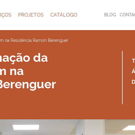
IÇOS
PROJETOS
CATÁLOGO
BLOG
CONTA
em na Residência Ramón Berenguer
mação da
T
m na
Á
Berenguer