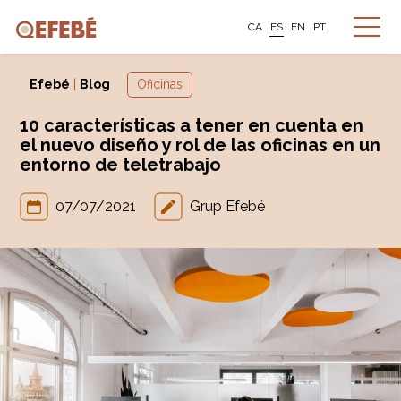
CA
ES
EN
PT
Efebé
|
Blog
Oficinas
10 características a tener en cuenta en
el nuevo diseño y rol de las oficinas en un
entorno de teletrabajo
07/07/2021
Grup Efebé