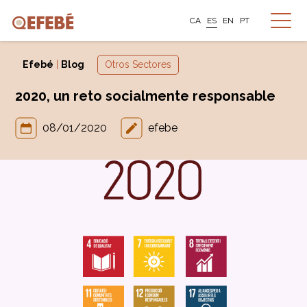
CA
ES
EN
PT
Efebé
|
Blog
Otros Sectores
2020, un reto socialmente responsable
08/01/2020
efebe