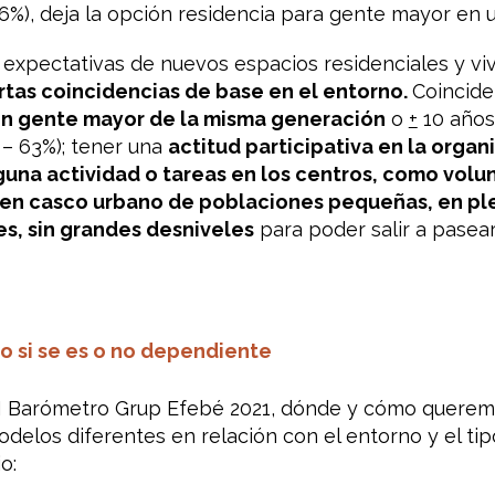
%), deja la opción residencia para gente mayor en un
expectativas de nuevos espacios residenciales y viv
rtas coincidencias de base en el entorno.
Coincide
on gente mayor de la misma generación
o
+
10 años
– 63%); tener una
actitud participativa
en la organ
guna actividad o tareas en los centros, como volu
r en casco urbano de poblaciones pequeñas, en pl
s, sin grandes desniveles
para poder salir a pasear
o si se es o no dependiente
II Barómetro Grup Efebé 2021, dónde y cómo querem
odelos diferentes en relación con el entorno y el ti
o: