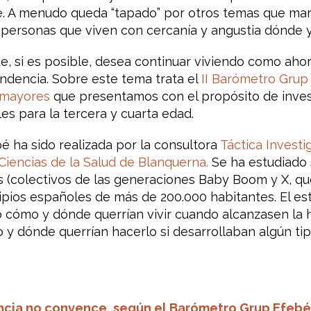
e. A menudo queda “tapado” por otros temas que mar
personas que viven con cercanía y angustia dónde y
e, si es posible, desea continuar viviendo como aho
ndencia. Sobre este tema trata el
II Barómetro Grup
 mayores
que presentamos con el propósito de invest
es para la tercera y cuarta edad.
é ha sido realizada por la consultora
Táctica Investi
Ciencias de la Salud de Blanquerna.
Se ha estudiado
s (colectivos de las generaciones
Baby Boom
y X, qu
ipios españoles de más de 200.000 habitantes. El es
o cómo y dónde querrían vivir cuando alcanzasen la 
o y dónde querrían hacerlo si desarrollaban algún t
encia no convence, según el Barómetro Grup Efebé