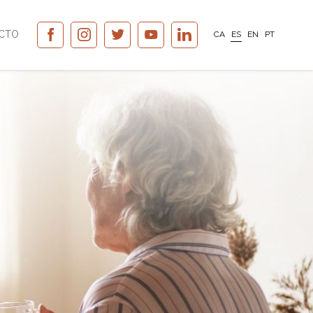
CTO
CA
ES
EN
PT