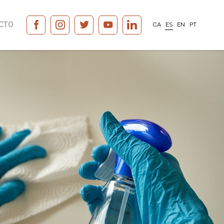
CTO
CA
ES
EN
PT