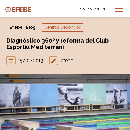
CA
ES
EN
PT
Efebé
|
Blog
Centros Deportivos
Diagnóstico 360º y reforma del Club
Esportiu Mediterrani
15/01/2013
efebe