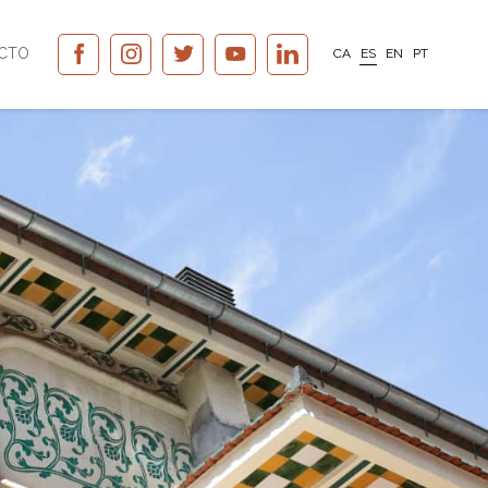
CTO
CA
ES
EN
PT