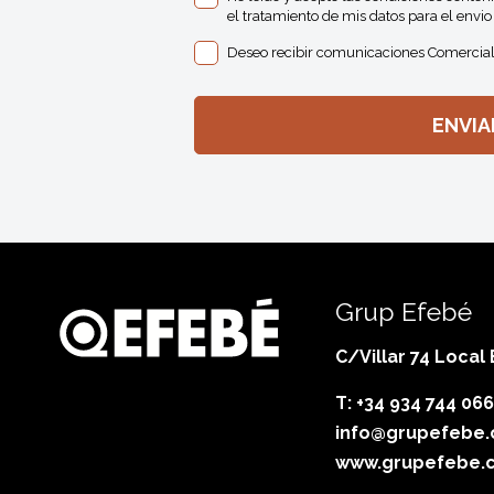
el tratamiento de mis datos para el envio 
Deseo recibir comunicaciones Comercial
Grup Efebé
C/Villar 74 Local
T: +34 934 744 066
info@grupefebe
www.grupefebe.