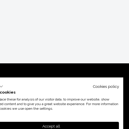
Cookies policy
cookies
ce these for analysis of our visitor data, to improve our website, show
ed content and to give you a great website experience. For more information
cookies we use open the settings.
poyo de
Acció
Accept all