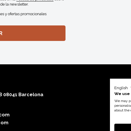
de la newsletter.
es y ofertas promocionales
English
We use 
 B 08041 Barcelona
We may pla
personalis
about the 
.com
Con el a
com