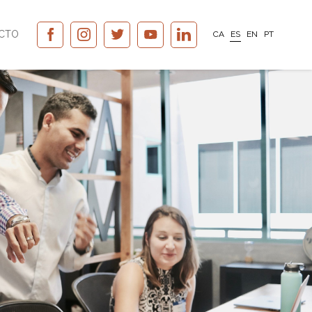
CTO
CA
ES
EN
PT