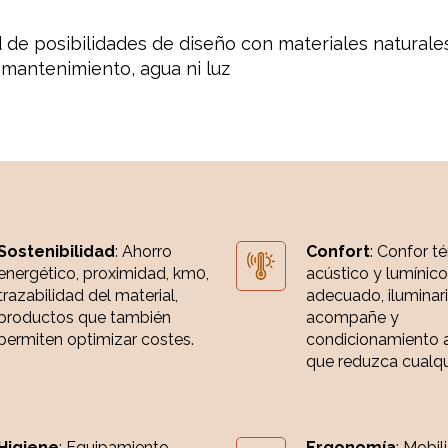
 de posibilidades de diseño con materiales naturales
mantenimiento, agua ni luz
Sostenibilidad
: Ahorro
Confort
: Confor t
energético, proximidad, km0,
acústico y lumínico
trazabilidad del material,
adecuado, iluminar
productos que también
acompañe y
permiten optimizar costes.
condicionamiento 
que reduzca cualqui
Higiene
: Equipamiento
Ergonomía
: Mobil