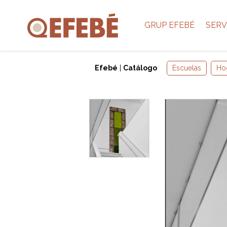
GRUP EFEBÉ
SERV
Efebé
|
Catálogo
Escuelas
Ho