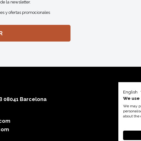
de la newsletter.
es y ofertas promocionales
English
We use 
 B 08041 Barcelona
We may pla
personalis
about the 
.com
Con el a
com