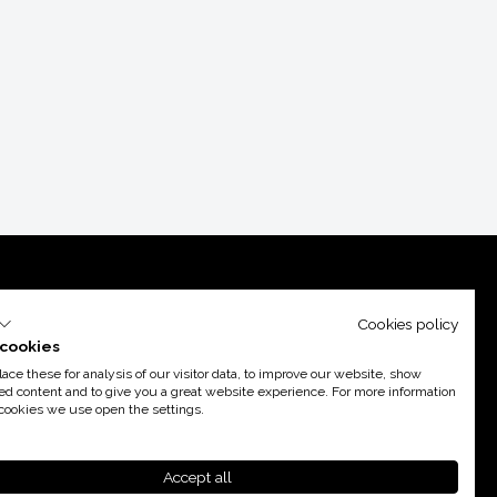
Cookies policy
cookies
ce these for analysis of our visitor data, to improve our website, show
ed content and to give you a great website experience. For more information
cookies we use open the settings.
poyo de
Acció
Accept all