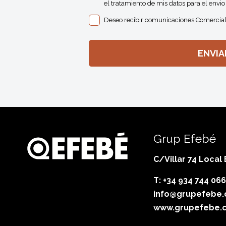
el tratamiento de mis datos para el envio 
Deseo recibir comunicaciones Comercial
Grup Efebé
C/Villar 74 Local
T: +34 934 744 066
info@grupefebe
www.grupefebe.