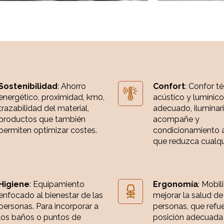
Sostenibilidad
: Ahorro
Confort
: Confor t
energético, proximidad, km0,
acústico y lumínico
trazabilidad del material,
adecuado, iluminar
productos que también
acompañe y
permiten optimizar costes.
condicionamiento 
que reduzca cualqui
Higiene
: Equipamiento
Ergonomía
: Mobil
enfocado al bienestar de las
mejorar la salud de
personas. Para incorporar a
personas, que refue
los baños o puntos de
posición adecuada