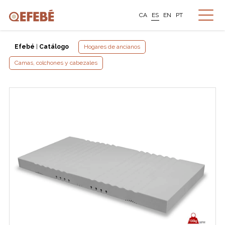
CA
ES
EN
PT
Efebé
|
Catálogo
Hogares de ancianos
Camas, colchones y cabezales