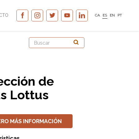
CTO
CA
ES
EN
PT
ección de
as Lottus
ERO MÁS INFORMACIÓN
ísticas