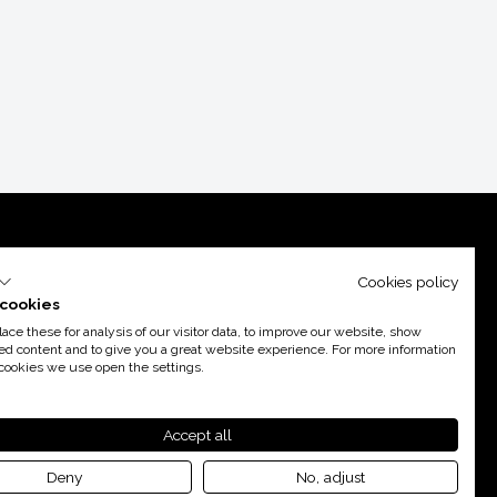
Cookies policy
cookies
ce these for analysis of our visitor data, to improve our website, show
ed content and to give you a great website experience. For more information
cookies we use open the settings.
poyo de
Acció
Accept all
Deny
No, adjust
By 100X100NET