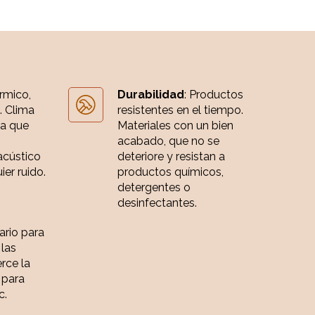
érmico,
Durabilidad
: Productos
. Clima
resistentes en el tiempo.
ia que
Materiales con un bien
acabado, que no se
acústico
deteriore y resistan a
er ruido.
productos químicos,
detergentes o
desinfectantes.
iario para
 las
rce la
 para
c.