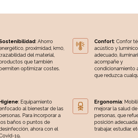
Sostenibilidad
: Ahorro
Confort
: Confor t
energético, proximidad, km0,
acústico y lumínico
trazabilidad del material,
adecuado, iluminar
productos que también
acompañe y
permiten optimizar costes.
condicionamiento 
que reduzca cualqui
Higiene
: Equipamiento
Ergonomía
: Mobil
enfocado al bienestar de las
mejorar la salud de
personas. Para incorporar a
personas, que refue
los baños o puntos de
posición adecuada
desinfección, ahora con el
trabajar, estudiar, et
Covid-19.