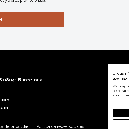
es y ofertas promocionales
English
We use 
 B 08041 Barcelona
We may pla
personalis
about the 
.com
Con el a
com
ica de privacidad
Política de redes sociales