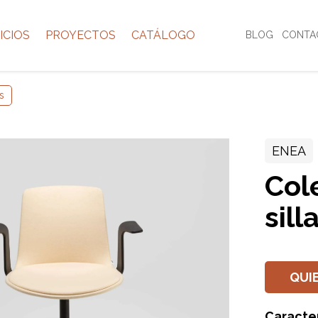
ICIOS
PROYECTOS
CATÁLOGO
BLOG
CONTA
as
ENEA
Col
sill
QUI
Caracter