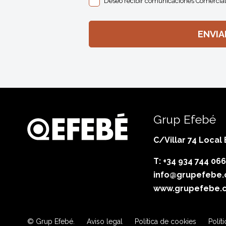
Deseo recibir comunicaciones Comercial
Grup Efebé
C/Villar 74 Local
T: +34 934 744 066
info@grupefebe
www.grupefebe.
© Grup Efebé.
Aviso legal
Política de cookies
Polít