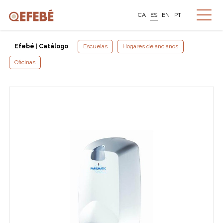
CA
ES
EN
PT
Efebé
|
Catálogo
Escuelas
Hogares de ancianos
Oficinas