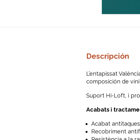
Descripción
L’entapissat Valènci
composición de vinil
Suport Hi-Loft, i pro
Acabats
i
tractame
Acabat antitaques
Recobriment anti
Resistència a la ra