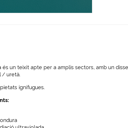
a és un teixit apte per a amplis sectors, amb un disse
 / uretà.
pietats ignífugues.
nts
:
fondura
diació ultraviolada