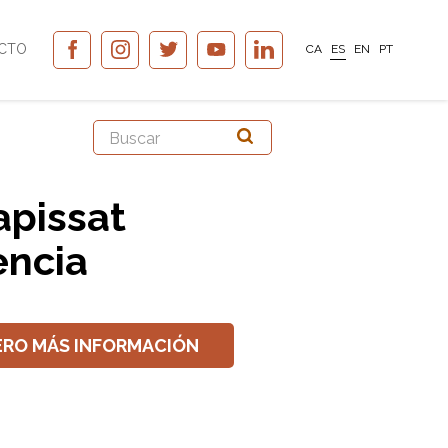
CTO
CA
ES
EN
PT
apissat
ència
ERO MÁS INFORMACIÓN