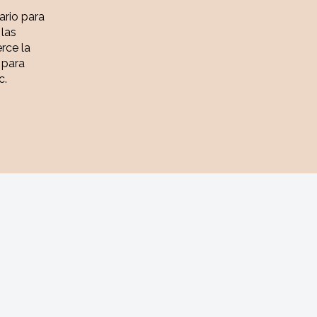
iario para
 las
rce la
 para
c.