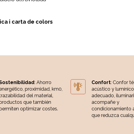
ca i carta de
colors
Sostenibilidad
: Ahorro
Confort
: Confor t
energético, proximidad, km0,
acústico y lumínico
trazabilidad del material,
adecuado, iluminar
productos que también
acompañe y
permiten optimizar costes.
condicionamiento 
que reduzca cualqui