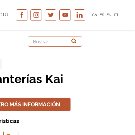
CTO
CA
ES
EN
PT
anterías Kai
ERO MÁS INFORMACIÓN
ísticas