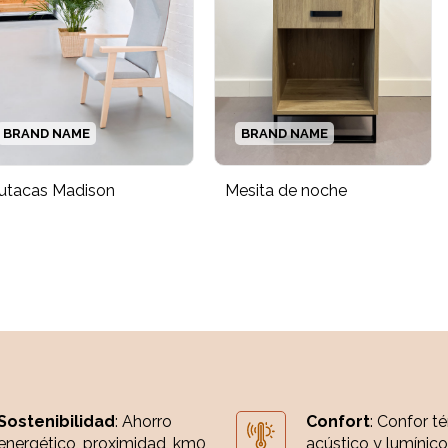
BRAND NAME
BRAND NAME
utacas Madison
Mesita de noche
Sostenibilidad
: Ahorro
Confort
: Confor t
energético, proximidad, km0,
acústico y lumínico