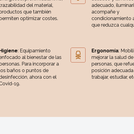
trazabilidad del material,
adecuado, iluminar
productos que también
acompañe y
permiten optimizar costes.
condicionamiento 
que reduzca cualqui
Higiene
: Equipamiento
Ergonomía
: Mobil
enfocado al bienestar de las
mejorar la salud de
personas. Para incorporar a
personas, que refue
los baños o puntos de
posición adecuada
desinfección, ahora con el
trabajar, estudiar, et
Covid-19.