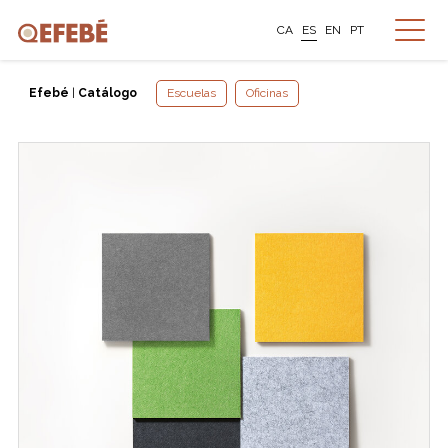
CA
ES
EN
PT
Efebé
|
Catálogo
Escuelas
Oficinas