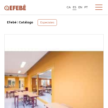
CA
ES
EN
PT
Efebé
|
Catálogo
Especiales