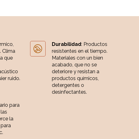
érmico,
Durabilidad
: Productos
. Clima
resistentes en el tiempo.
ia que
Materiales con un bien
acabado, que no se
acústico
deteriore y resistan a
er ruido.
productos químicos,
detergentes o
desinfectantes.
iario para
 las
rce la
 para
c.