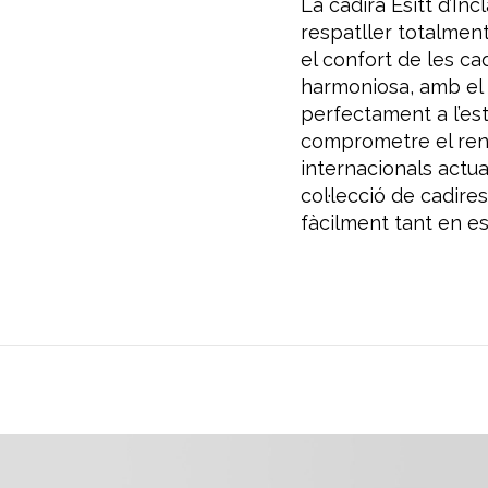
La cadira Esitt d’I
respatller totalmen
el confort de les c
harmoniosa, amb el d
perfectament a l’est
comprometre el ren
internacionals actual
col·lecció de cadir
fàcilment tant en es