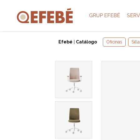
GRUP EFEBÉ
SERV
Efebé
|
Catálogo
Oficinas
Sill