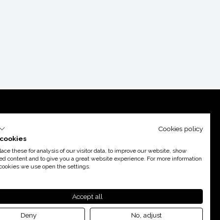
Cookies policy
cookies
ce these for analysis of our visitor data, to improve our website, show
ed content and to give you a great website experience. For more information
cookies we use open the settings.
poyo de
Acció
Accept all
Deny
No, adjust
By 100X100NET