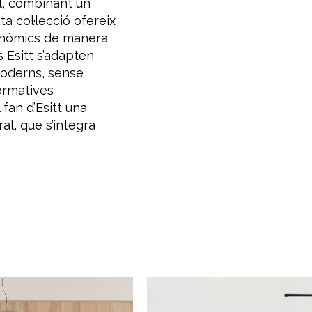
ll, combinant un
 col·lecció ofereix
gonòmics de manera
 Esitt s’adapten
 moderns, sense
ormatives
 fan d’Esitt una
l, que s’integra