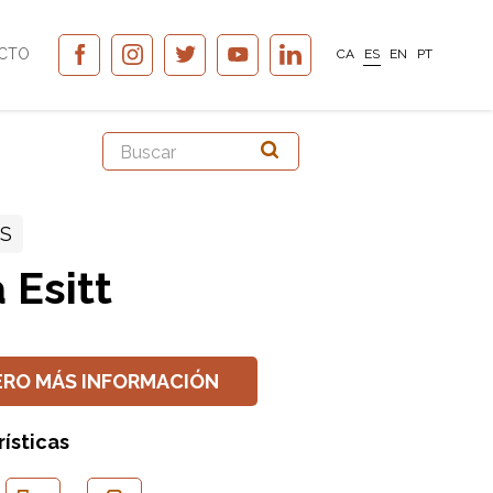
CTO
CA
ES
EN
PT
SS
a Esitt
ERO MÁS INFORMACIÓN
ísticas