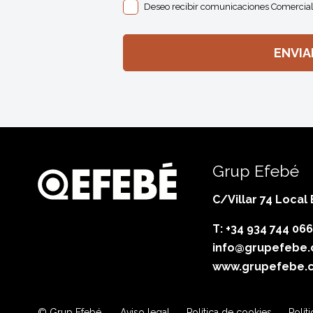
Deseo recibir comunicaciones Comercial
Grup Efebé
C/Villar 74 Local
T: +34 934 744 066
info@grupefebe
www.grupefebe.
© Grup Efebé.
Aviso legal
Política de cookies
Polít