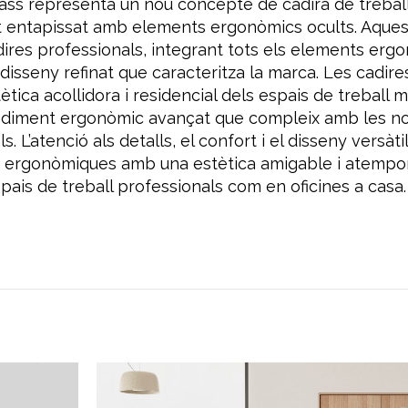
nclass representa un nou concepte de cadira de treba
t entapissat amb elements ergonòmics ocults. Aquesta
adires professionals, integrant tots els elements er
isseny refinat que caracteritza la marca. Les cadires
ètica acollidora i residencial dels espais de treball
diment ergonòmic avançat que compleix amb les n
s. L’atenció als detalls, el confort i el disseny versàtil
es ergonòmiques amb una estètica amigable i atempora
pais de treball professionals com en oficines a casa.