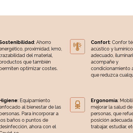
Sostenibilidad
: Ahorro
Confort
: Confor t
energético, proximidad, km0,
acústico y lumínico
trazabilidad del material,
adecuado, iluminar
productos que también
acompañe y
permiten optimizar costes.
condicionamiento 
que reduzca cualqui
Higiene
: Equipamiento
Ergonomía
: Mobil
enfocado al bienestar de las
mejorar la salud de
personas. Para incorporar a
personas, que refue
los baños o puntos de
posición adecuada
desinfección, ahora con el
trabajar, estudiar, et