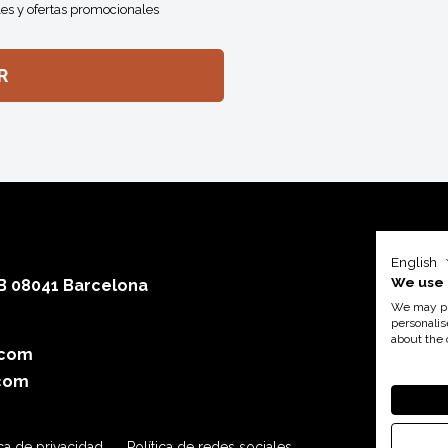
es y ofertas promocionales
English
We use 
 B 08041 Barcelona
We may pla
personalis
about the 
.com
Con el a
com
ica de privacidad
Política de redes sociales