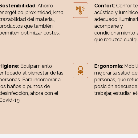
Sostenibilidad
: Ahorro
Confort
: Confor t
energético, proximidad, km0,
acústico y lumínico
trazabilidad del material,
adecuado, iluminar
productos que también
acompañe y
permiten optimizar costes.
condicionamiento 
que reduzca cualqui
Higiene
: Equipamiento
Ergonomía
: Mobil
enfocado al bienestar de las
mejorar la salud de
personas. Para incorporar a
personas, que refue
los baños o puntos de
posición adecuada
desinfección, ahora con el
trabajar, estudiar, et
Covid-19.