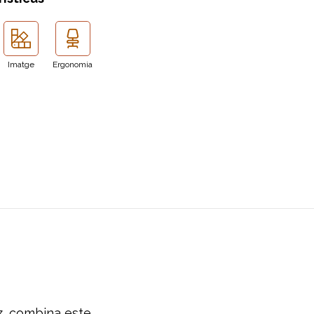
Imatge
Ergonomia
ez, combina este