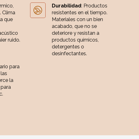
érmico,
Durabilidad
: Productos
. Clima
resistentes en el tiempo.
ia que
Materiales con un bien
acabado, que no se
acústico
deteriore y resistan a
er ruido.
productos químicos,
detergentes o
desinfectantes.
iario para
 las
rce la
 para
c.