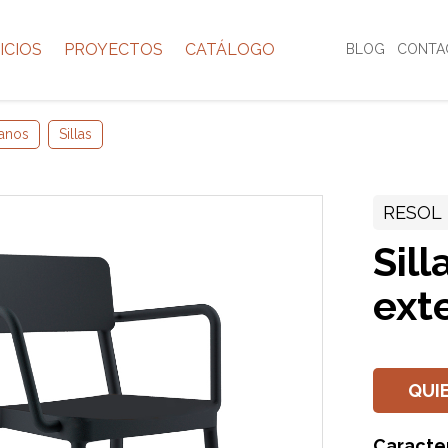
ICIOS
PROYECTOS
CATÁLOGO
BLOG
CONTA
anos
Sillas
RESOL
Sill
ext
QUI
Caracter