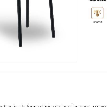
Confort
erda más a la forma clásica de las sillas pero, a su v