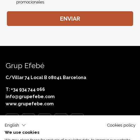
promocionales
Grup Efebé
C/Villar 74 Local B 08041 Barcelona
T: +34 934 744 066
info@grupefebe.com
www.grupefebe.com
English
Cookies policy
We use cookies
Con el apoyo de
Acció