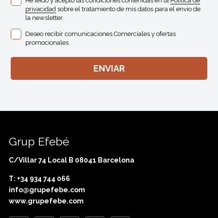
He leído y acepto las condiciones contenidas en la
Política de
privacidad
sobre el tratamiento de mis datos para el envio de
la newsletter.
Deseo recibir comunicaciones Comerciales y ofertas
promocionales
Grup Efebé
C/Villar 74 Local B 08041 Barcelona
T: +34 934 744 066
info@grupefebe.com
www.grupefebe.com