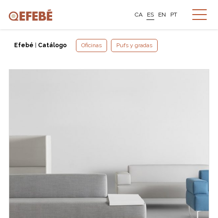
CA
ES
EN
PT
Efebé
|
Catálogo
Oficinas
Pufs y gradas