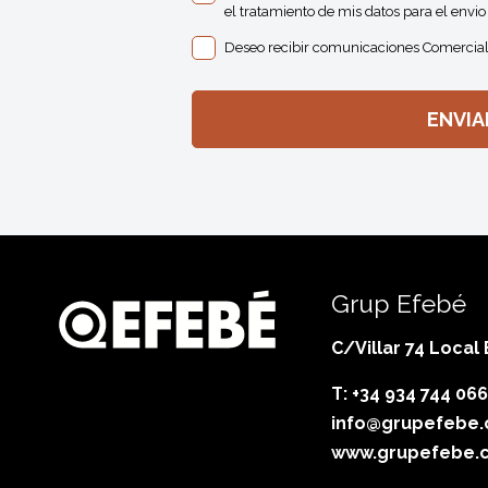
el tratamiento de mis datos para el envio 
Deseo recibir comunicaciones Comercial
Grup Efebé
C/Villar 74 Local
T: +34 934 744 066
info@grupefebe
www.grupefebe.