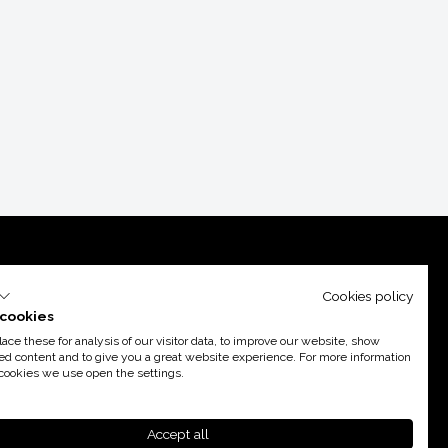
Cookies policy
cookies
ce these for analysis of our visitor data, to improve our website, show
ed content and to give you a great website experience. For more information
cookies we use open the settings.
poyo de
Acció
Accept all