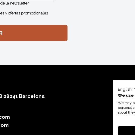
de la newsletter.
es y ofertas promocionales
English
We use 
 B 08041 Barcelona
We may pla
personalis
about the 
.com
Con el a
com