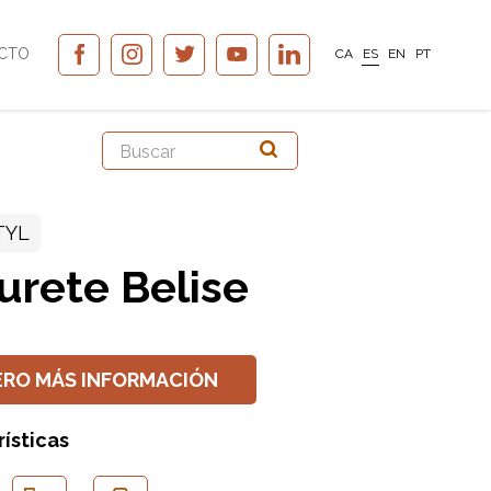
CTO
CA
ES
EN
PT
TYL
urete Belise
ERO MÁS INFORMACIÓN
ísticas