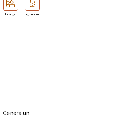
Imatge
Ergonomia
s
.
Genera
un