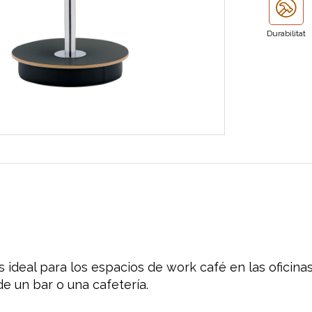
Durabilitat
s ideal
para los
espacios
de
work
café
en las oficina
 de un
bar o
una cafetería
.