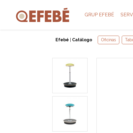
GRUP EFEBÉ
SERV
Efebé
|
Catálogo
Oficinas
Tab