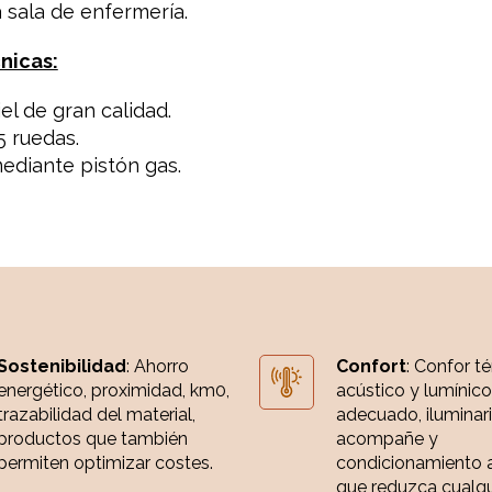
a sala de enfermería.
nicas:
el de gran calidad.
 ruedas.
ediante pistón gas.
Sostenibilidad
: Ahorro
Confort
: Confor t
energético, proximidad, km0,
acústico y lumínico
trazabilidad del material,
adecuado, iluminar
productos que también
acompañe y
permiten optimizar costes.
condicionamiento 
que reduzca cualqui