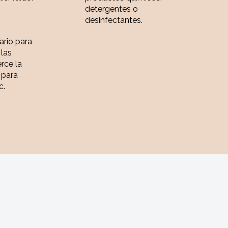
detergentes o
desinfectantes.
iario para
 las
rce la
 para
c.