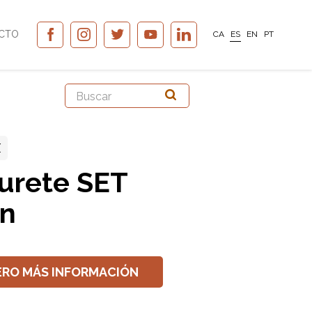
CTO
CA
ES
EN
PT
X
urete SET
ín
ERO MÁS INFORMACIÓN