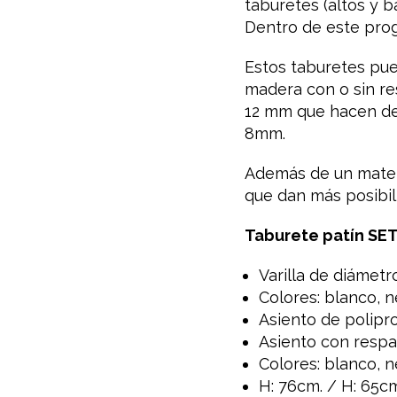
taburetes (altos y b
Dentro de este pro
Estos taburetes pue
madera con o sin re
12 mm que hacen de 
8mm.
Además de un mater
que dan más posibil
Taburete patín SE
Varilla de diámetr
Colores: blanco, n
Asiento de polipr
Asiento con respa
Colores: blanco, ne
H: 76cm. / H: 65cm