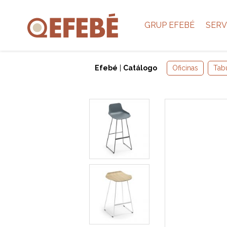
GRUP EFEBÉ
SERV
Efebé
|
Catálogo
Oficinas
Tab