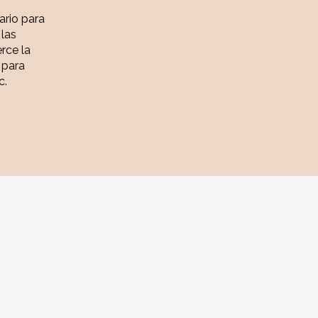
iario para
 las
rce la
 para
c.