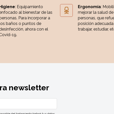
Higiene
: Equipamiento
Ergonomía
: Mobil
enfocado al bienestar de las
mejorar la salud de
personas. Para incorporar a
personas, que refue
los baños o puntos de
posición adecuada
desinfección, ahora con el
trabajar, estudiar, et
Covid-19.
ra newsletter
ble del tratamiento tratará tus datos