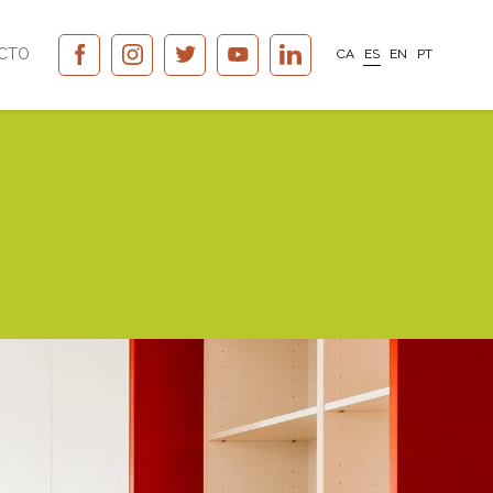
CTO
CA
ES
EN
PT