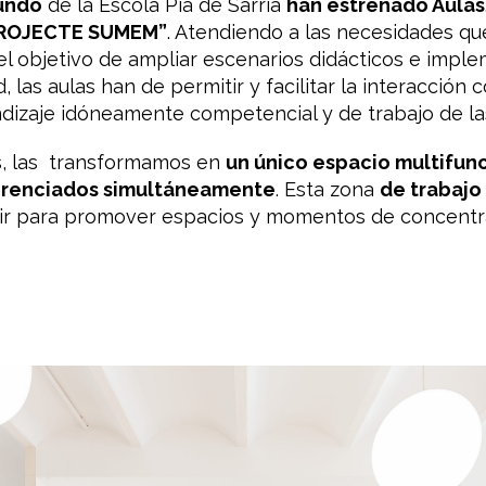
undo
de la Escola Pia de Sarriá
han estrenado Aulas
ROJECTE SUMEM”
. Atendiendo a las necesidades qu
l objetivo de ampliar escenarios didácticos e impl
ad, las aulas han de permitir y facilitar la interacci
izaje idóneamente competencial y de trabajo de las 
as, las transformamos en
un único espacio multifun
erenciados simultáneamente
. Esta zona
de trabajo
idir para promover espacios y momentos de concentr