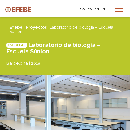
CA
ES
EN
PT
Efebé
|
Proyectos
| Laboratorio de biología – Escuela
Súnion
Laboratorio de biología –
ESCUELAS
Escuela Súnion
Barcelona | 2018