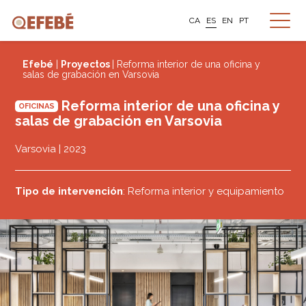
CA
ES
EN
PT
Efebé
|
Proyectos
| Reforma interior de una oficina y
salas de grabación en Varsovia
Reforma interior de una oficina y
OFICINAS
salas de grabación en Varsovia
Varsovia | 2023
Tipo de intervención
: Reforma interior y equipamiento