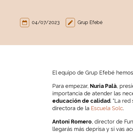
04/07/2023
Grup Efebé
El equipo de Grup Efebé hemos 
Para empezar,
Nuria Palà
, pres
importancia de atender las nec
educación de calidad
. “La re
directora de la
Escuela Solc
.
Antoni Romero
, director de Fu
llegarás más deprisa y si vas a