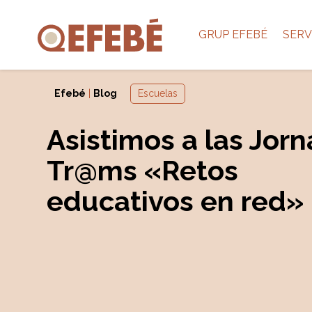
GRUP EFEBÉ
SERV
Efebé
|
Blog
Escuelas
Asistimos a las Jor
Tr@ms «Retos
educativos en red»