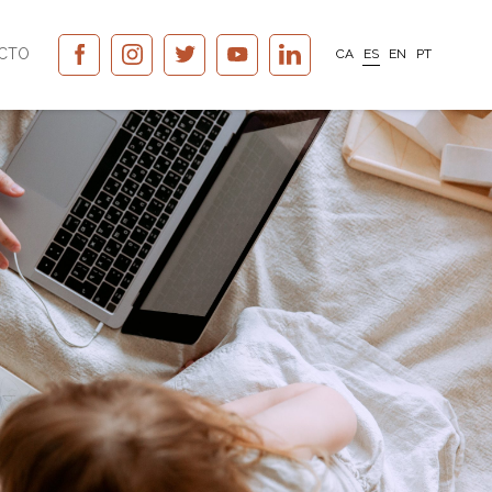
CTO
CA
ES
EN
PT