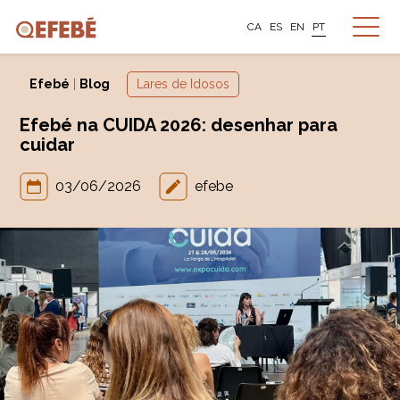
CA
ES
EN
PT
Efebé
|
Blog
Lares de Idosos
Efebé na CUIDA 2026: desenhar para
cuidar
03/06/2026
efebe