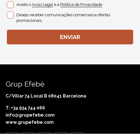
Aceito o
Aviso Legal
e a
Política de Privacidade
Desejo receber comunicações comerciais e ofertas
promocionais.
Grup Efebé
C/Villar 74 Local B 08041 Barcelona
T: +34 934 744 066
info@grupefebe.com
www.grupefebe.com