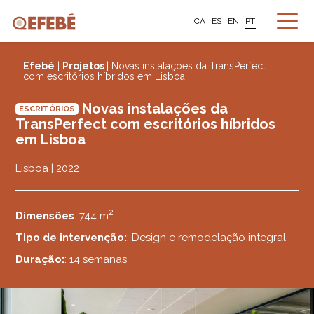
CA
ES
EN
PT
Efebé
|
Projetos
| Novas instalações da TransPerfect
com escritórios híbridos em Lisboa
Novas instalações da
ESCRITÓRIOS
TransPerfect com escritórios híbridos
em Lisboa
Lisboa | 2022
2
Dimensões
: 744 m
Tipo de intervenção:
: Design e remodelação integral
Duração:
: 14 semanas