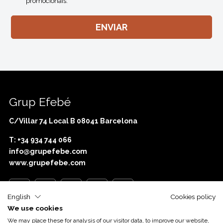
promocionais.
Grup Efebé
C/Villar 74 Local B 08041 Barcelona
T: +34 934 744 066
info@grupefebe.com
www.grupefebe.com
English
Cookies policy
We use cookies
With the support of
Acció
We may place these for analysis of our visitor data, to improve our website,