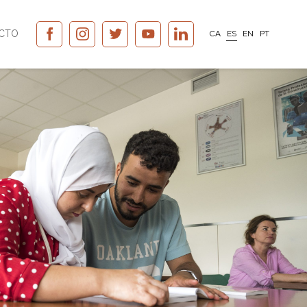
CTO
CA
ES
EN
PT