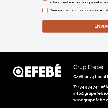
el tratamiento de mis datos para el envio 
Deseo recibir comunicaciones Comercial
Grup Efebé
C/Villar 74 Local
T: +34 934 744 066
info@grupefebe
www.grupefebe.