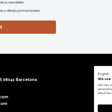
de la newsletter.
es y ofertas promocionales
English
We use 
 B 08041 Barcelona
We may pla
personalis
about the 
.com
Con el a
com