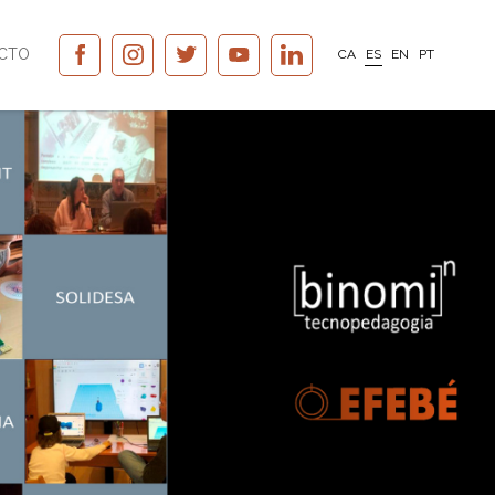
CTO
CA
ES
EN
PT