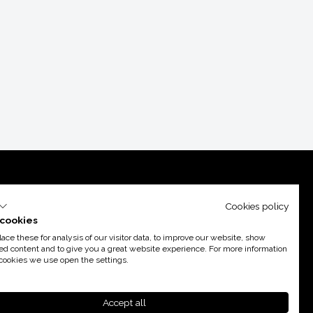
Cookies policy
cookies
ce these for analysis of our visitor data, to improve our website, show
ed content and to give you a great website experience. For more information
cookies we use open the settings.
poyo de
Acció
Accept all