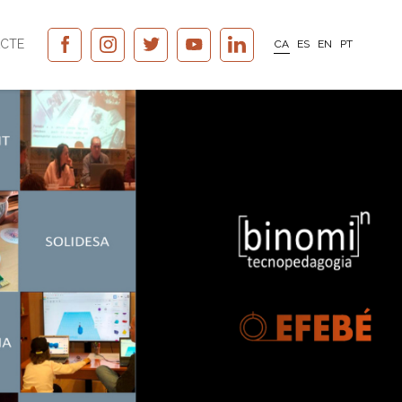
CTE
CA
ES
EN
PT