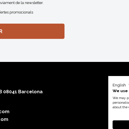
viament de la newsletter.
fertes promocionals
English
We use 
 B 08041 Barcelona
We may pla
personalis
about the 
.com
Amb el su
com