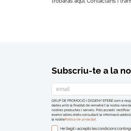
trobaràs aquí. Contacta’ns i tra
Subscriu-te a la n
GRUP DE PROMOCIÓ I DISSENY EFEBÉ com a respons
dades amb la finalitat de remetre´t la nostra news
nostres productes i serveis. Pots accedir, rectificar
exercir altres drets consultant la informació addici
la nostra
Politica de privacitat
.
He llegit i accepto les condicions contin