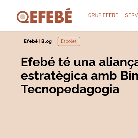
GRUP EFEBÉ
SERV
Efebé
|
Blog
Escoles
Efebé té una alianç
estratègica amb Bi
Tecnopedagogia