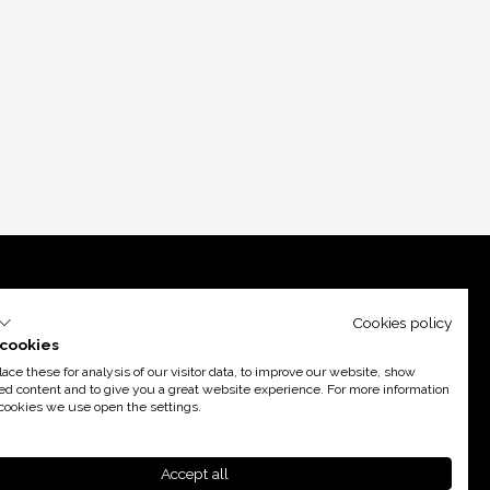
Cookies policy
cookies
ce these for analysis of our visitor data, to improve our website, show
ed content and to give you a great website experience. For more information
cookies we use open the settings.
port d’
Acció
Accept all