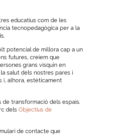
tres educatius com de les
iència tecnopedagògica per a la
s.
t potencial de millora cap a un
ons futures, creiem que
persones grans visquin en
a salut dels nostres pares i
 i, alhora, estèticament
s de transformació dels espais.
arc dels
Objectius de
rmulari de contacte que