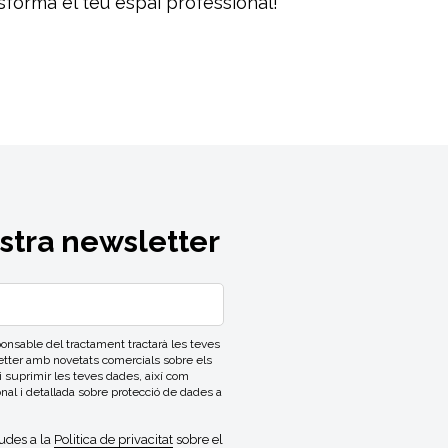
nsforma el teu espai professional!
ostra newsletter
able del tractament tractarà les teves
letter amb novetats comercials sobre els
 i suprimir les teves dades, així com
onal i detallada sobre protecció de dades a
gudes a la
Politica de privacitat
sobre el