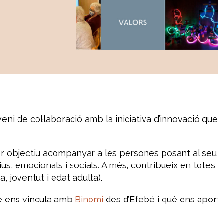
ni de col·laboració amb la iniciativa d’innovació qu
per objectiu acompanyar a les persones posant al seu 
s, emocionals i socials. A més, contribueix en totes 
, joventut i edat adulta).
è ens vincula amb
Binomi
des d’Efebé i què ens apor