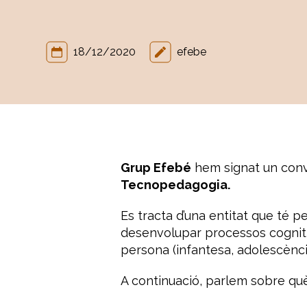
18/12/2020
efebe
Grup Efebé
hem signat un conve
Tecnopedagogia.
Es tracta d’una entitat que té 
desenvolupar processos cognitiu
persona (infantesa, adolescència
A continuació, parlem sobre qu