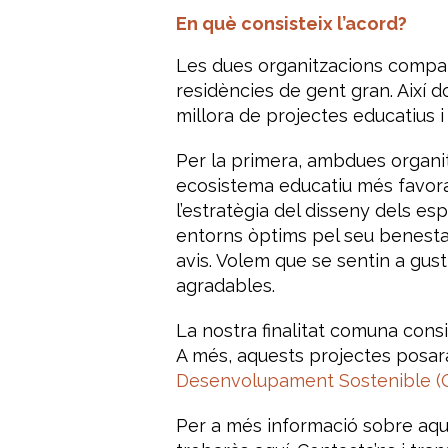
En què consisteix l’acord?
Les dues organitzacions compar
residències de gent gran. Així 
millora de projectes educatius i
Per la primera, ambdues organit
ecosistema educatiu més favorab
l’estratègia del disseny dels e
entorns òptims pel seu benestar 
avis. Volem que se sentin a gust
agradables.
La nostra finalitat comuna cons
A més, aquests projectes posaran
Desenvolupament Sostenible (
Per a més informació sobre aque