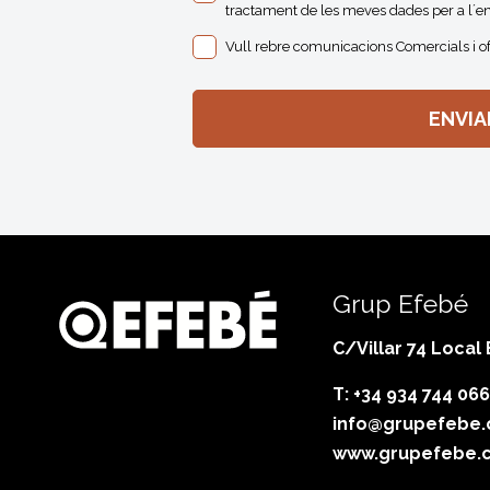
tractament de les meves dades per a l´en
Vull rebre comunicacions Comercials i o
Grup Efebé
C/Villar 74 Local
T: +34 934 744 066
info@grupefebe
www.grupefebe.