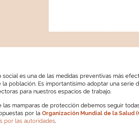
o
social
es una de las
medidas
preventivas
más efect
 la población.
Es importantísimo
adoptar una
serie 
ectoras
para nuestros
espacios de trabajo
.
e las
mamparas de protección
debemos
seguir toda
opuestas por
la
Organización Mundial de
la Salud (
s por las
autoridades
.