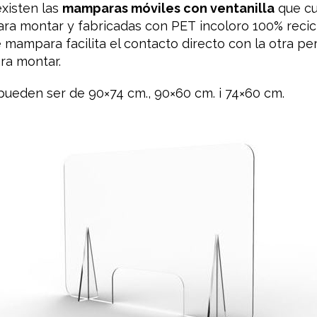
existen las
mamparas móviles
con ventanilla
que c
ara montar
y
fabricadas
con PET
incoloro
100%
recic
e mampara
facilita
el contacto
directo con
la otra pe
ra montar
.
pueden ser de
90×74
cm.
​,
90×60
cm.
​ i
74×60
cm.