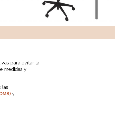
ivas
para evitar la
de medidas
y
s
las
OMS)
y