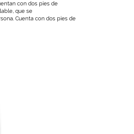
uentan
con dos
pies
de
lable
, que se
rsona
.
Cuenta con
dos
pies
de