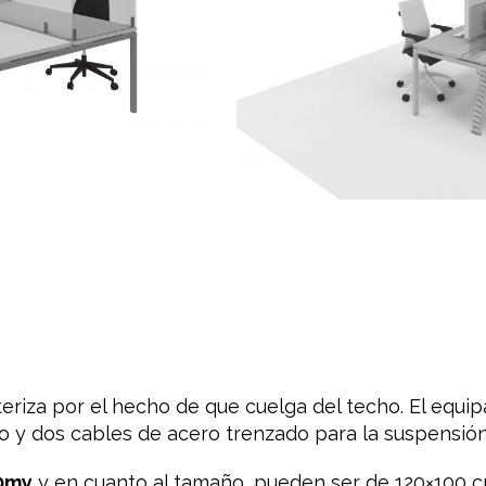
eriza por el hecho de que cuelga del techo. El equi
cho y dos cables de acero trenzado para la suspensió
00my
y en cuanto al tamaño, pueden ser de 120×100 c