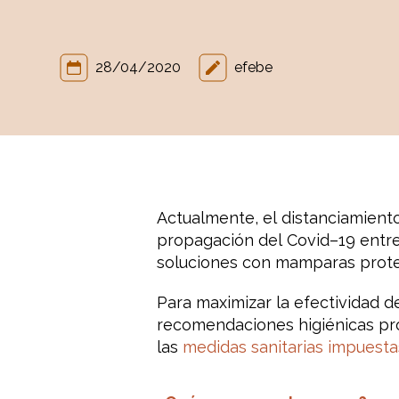
28/04/2020
efebe
Actualmente, el
distanciamient
propagación
del
Covid
–
19
entre
soluciones
con mamparas
prot
Para maximizar
la efectividad d
recomendaciones
higiénicas
pr
las
medidas
sanitarias
impuesta