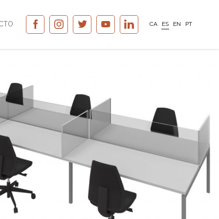
CTO
CA
ES
EN
PT