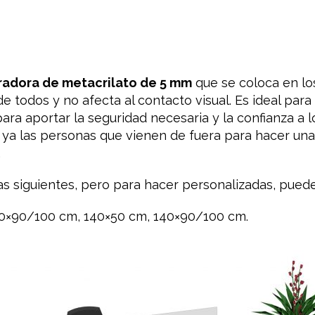
radora
de metacrilato
de 5 mm
que se coloca
en lo
de todos y
no afecta
al contacto
visual.
Es ideal para
para aportar
la seguridad
necesaria y
la confianza a l
ya las personas que
vienen de fuera
para hacer una
.
as siguientes
,
pero
para hacer
personalizadas,
puede
60×90/100 cm, 140×50 cm, 140×90/100 cm.