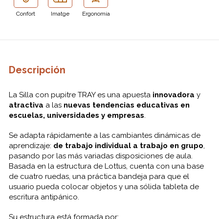
Confort
Imatge
Ergonomia
Descripción
La
Silla con
pupitre
TRAY
es
una apuesta
innovadora
y
atractiva
a las
nuevas
tendencias
educativas
en
escuelas
, universidades
y empresas
.
Se adapta
rápidamente a
las
cambiantes
dinámicas
de
aprendizaje
:
de trabajo individual
a
trabajo en grupo
,
pasando por las
más variadas
disposiciones
de aula.
Basada
en la estructura de
Lottus
, cuenta con
una base
de
cuatro
ruedas
, una práctica
bandeja
para que el
usuario
pueda
colocar objetos
y una sólida
tableta
de
escritura
antipánico
.
Su
estructura
está formada
por: