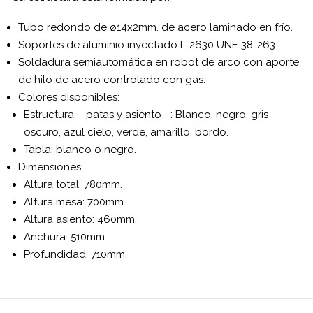
Tubo
redondo de
ø14x2mm
.
de acero
laminado
en frío
.
Soportes
de aluminio
inyectado
L-
2630
UNE
38-263
.
Soldadura semiautomática
en
robot
de arco
con
aporte
de hilo
de acero
controlado
con gas.
Colores
disponibles:
Estructura
–
patas
y
asiento
–
: Blanco,
negro,
gris
oscuro,
azul cielo
, verde
, amarillo,
bordo.
Tabla
:
blanco
o negro
.
Dimensiones:
Altura
total:
780mm
.
Altura mesa
:
700mm
.
Altura
asiento
:
460mm
.
Anchura
:
510mm
.
Profundidad:
710mm
.