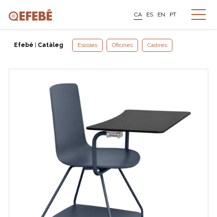
CA
ES
EN
PT
Efebé
|
Catàleg
Escoles
Oficines
Cadires