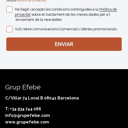
nostra
Politica de privacitat
.
He llegit i accepto les condicions contingudes a la
Politica de
privacitat
sobre el tractament de les meves dades per a l
´enviament de la newsletter.
Vull rebre comunicacions Comercials i ofertes promocionals
Grup Efebé
C/Villar 74 Local B 08041 Barcelona
T: +34 934 744 066
info@grupefebe.com
www.grupefebe.com