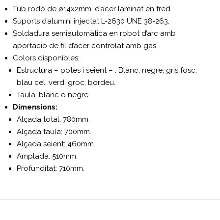
Tub rodó de ø14x2mm. d’acer laminat en fred.
Suports d’alumini injectat L-2630 UNE 38-263.
Soldadura semiautomàtica en robot d’arc amb
aportació de fil d’acer controlat amb gas.
Colors disponibles:
Estructura – potes i seient – : Blanc, negre, gris fosc,
blau cel, verd, groc, bordeu.
Taula: blanc o negre.
Dimensions:
Alçada total: 780mm.
Alçada taula: 700mm.
Alçada seient: 460mm.
Amplada: 510mm.
Profunditat: 710mm.