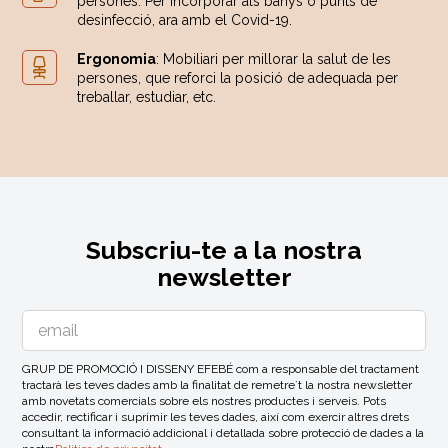
persones. Per incorporar als banys o punts de
desinfecció, ara amb el Covid-19.
Ergonomia
: Mobiliari per millorar la salut de les
persones, que reforci la posició de adequada per
treballar, estudiar, etc.
Subscriu-te a la nostra
newsletter
GRUP DE PROMOCIÓ I DISSENY EFEBÉ com a responsable del tractament
tractarà les teves dades amb la finalitat de remetre´t la nostra newsletter
amb novetats comercials sobre els nostres productes i serveis. Pots
accedir, rectificar i suprimir les teves dades, així com exercir altres drets
consultant la informació addicional i detallada sobre protecció de dades a la