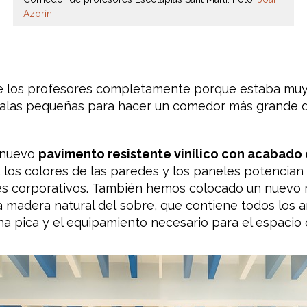
Azorín
.
los profesores completamente porque estaba muy e
salas pequeñas para hacer un comedor más grande d
 nuevo
pavimento
resistente
vinílico
con
acabado
, los colores
de las paredes
y los
paneles
potencian
es
corporativos.
También hemos
colocado
un nuevo
la madera
natural del
sobre
,
que contiene todos los
a
na
pica y
el equipamiento
necesario para
el espacio