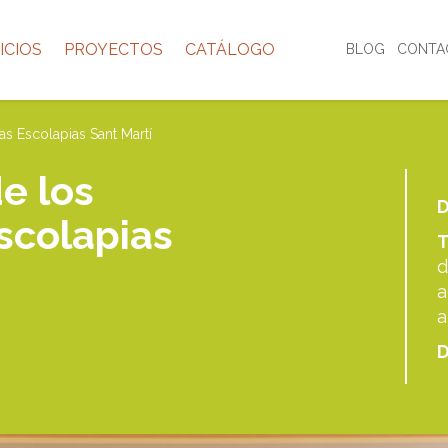
ICIOS
PROYECTOS
CATÁLOGO
BLOG
CONTA
s Escolapias Sant Martí
e los
D
scolapias
T
d
a
a
D