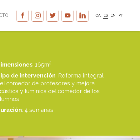
CTO
CA
ES
EN
PT
2
imensiones
: 165m
ipo de intervención
: Reforma integral
el comedor de profesores y mejora
cústica y lumínica del comedor de los
lumnos
uración
: 4 semanas