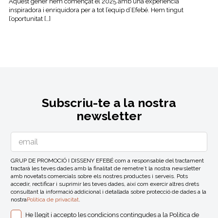
Aquest gener hem començat el 2025 amb una experiència
inspiradora i enriquidora per a tot l’equip d’Efebé. Hem tingut
l’oportunitat […]
Subscriu-te a la nostra
newsletter
GRUP DE PROMOCIÓ I DISSENY EFEBÉ com a responsable del tractament
tractarà les teves dades amb la finalitat de remetre´t la nostra newsletter
amb novetats comercials sobre els nostres productes i serveis. Pots
accedir, rectificar i suprimir les teves dades, així com exercir altres drets
consultant la informació addicional i detallada sobre protecció de dades a la
nostra
Politica de privacitat
.
He llegit i accepto les condicions contingudes a la
Politica de