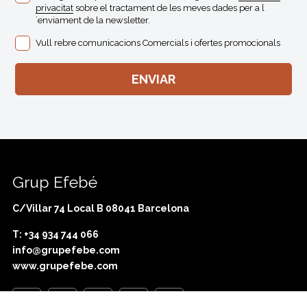
privacitat
sobre el tractament de les meves dades per a l
´enviament de la newsletter.
Vull rebre comunicacions Comercials i ofertes promocionals
Grup Efebé
C/Villar 74 Local B 08041 Barcelona
T: +34 934 744 066
info@grupefebe.com
www.grupefebe.com