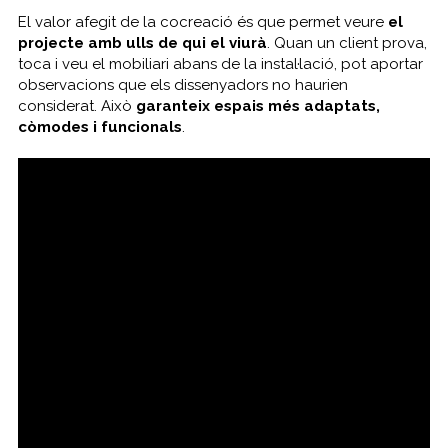
El valor afegit de la cocreació és que permet veure
el
projecte amb ulls de qui el viurà
. Quan un client prova,
toca i veu el mobiliari abans de la instal·lació, pot aportar
observacions que els dissenyadors no haurien
considerat. Això
garanteix espais més adaptats,
còmodes i funcionals
.