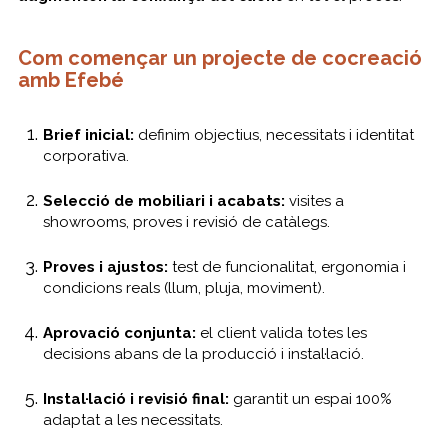
Com començar un projecte de cocreació
amb Efebé
Brief inicial:
definim objectius, necessitats i identitat
corporativa.
Selecció de mobiliari i acabats:
visites a
showrooms, proves i revisió de catàlegs.
Proves i ajustos:
test de funcionalitat, ergonomia i
condicions reals (llum, pluja, moviment).
Aprovació conjunta:
el client valida totes les
decisions abans de la producció i instal·lació.
Instal·lació i revisió final:
garantit un espai 100%
adaptat a les necessitats.