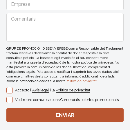
GRUP DE PROMOCIÓ I DISSENY EFEBÉ com a Responsable del Tractament
tractarà les teves dades amb la finalitat de donar resposta a la teva
consulta o petició. La base de legitimació és el teu consentiment
manifestat a la casella d´acceptació de la nostra política de privadesa. No
està prevista la comunicació de les dades, llevat del compliment d
´obligacions legals. Pots accedir, rectificar i suprimir les teves dades, així
com exercir altres drets consultant la informació addicional i detallada
sobre la protecció de dades a la nostra
Politica de privacitat
.
Accepto l´
Avís legal
i la
Politica de privacitat
Vull rebre comunicacions Comercials i ofertes promocionals