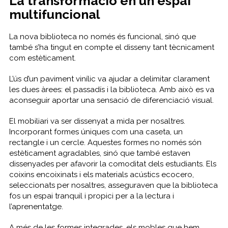
La transformació en un espai
multifuncional
La nova biblioteca no només és funcional, sinó que
també s’ha tingut en compte el disseny tant tècnicament
com estèticament.
L’ús d’un paviment vinílic va ajudar a delimitar clarament
les dues àrees: el passadís i la biblioteca. Amb això es va
aconseguir aportar una sensació de diferenciació visual.
El mobiliari va ser dissenyat a mida per nosaltres.
Incorporant formes úniques com una caseta, un
rectangle i un cercle. Aquestes formes no només són
estèticament agradables, sinó que també estaven
dissenyades per afavorir la comoditat dels estudiants. Els
coixins encoixinats i els materials acústics ecocero,
seleccionats per nosaltres, asseguraven que la biblioteca
fos un espai tranquil i propici per a la lectura i
l’aprenentatge.
A més de les formes integrades, els mobles que hem