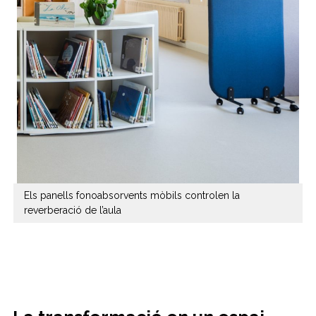
Els panells fonoabsorvents mòbils controlen la
reverberació de l’aula