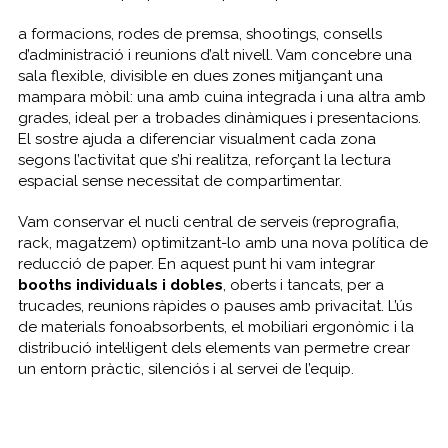
a formacions, rodes de premsa,
shootings
, consells
d’administració i reunions d’alt nivell. Vam concebre una
sala flexible, divisible en dues zones mitjançant una
mampara mòbil: una amb cuina integrada i una altra amb
grades, ideal per a trobades dinàmiques i presentacions.
El sostre ajuda a diferenciar visualment cada zona
segons l’activitat que s’hi realitza, reforçant la lectura
espacial sense necessitat de compartimentar.
Vam conservar el nucli central de serveis (reprografia,
rack, magatzem) optimitzant-lo amb una nova política de
reducció de paper. En aquest punt hi vam integrar
booths individuals i dobles
, oberts i tancats, per a
trucades, reunions ràpides o pauses amb privacitat. L’ús
de materials fonoabsorbents, el mobiliari ergonòmic i la
distribució intel·ligent dels elements van permetre crear
un entorn pràctic, silenciós i al servei de l’equip.