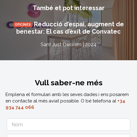
També et pot interessar
Reducció d’espai, augment de
OFICINES
benestar: El cas d’èxit de Convatec
Sant Just Desvern | 2024
Vull saber-ne més
Emplena el formulari amb les seves dades i ens posarem
en contacte al més aviat possible. O bé telefona al
+34
934 744 066