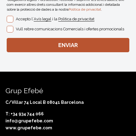
com exercir altres drets consultant la informació addicional i detallada
sobre la protecció de dades a la nostra
Politica de privacitat
.
Accepto l´
Avís legal
i la
Politica de privacitat
Vull rebre comunicacions Comercials i ofertes promocionals
Grup Efebé
C/Villar 74 Local B 08041 Barcelona
T: +34 934 744 066
info@grupefebe.com
www.grupefebe.com