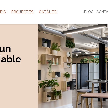
EIS
PROJECTES
CATÀLEG
BLOG
CONTA
 un
dable