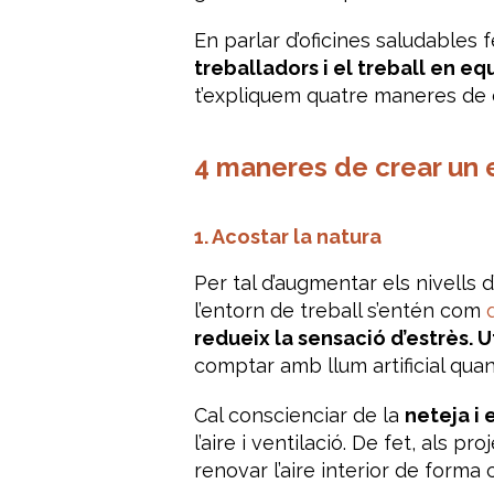
En parlar d’oficines saludables
treballadors i el treball en equ
t’expliquem quatre maneres de c
4 maneres de crear un e
1. Acostar la natura
Per tal d’augmentar els nivells d
l’entorn de treball s’entén com
redueix la sensació d’estrès.
U
comptar amb llum artificial quan
Cal conscienciar de la
neteja i 
l’aire i ventilació. De fet, als
renovar l’aire interior de forma 