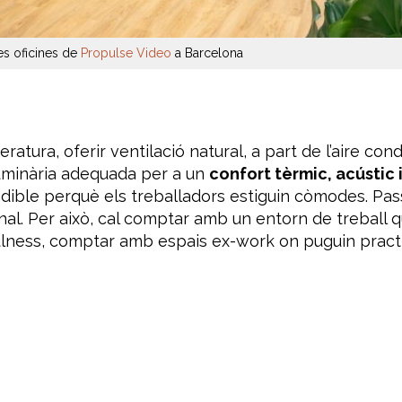
es oficines de
Propulse Video
a Barcelona
ura, oferir ventilació natural, a part de l’aire cond
luminària adequada per a un
confort tèrmic, acústic 
ible perquè els treballadors estiguin còmodes. Pass
onal. Per això, cal comptar amb un entorn de treball qu
fulness, comptar amb espais ex-work on puguin pract