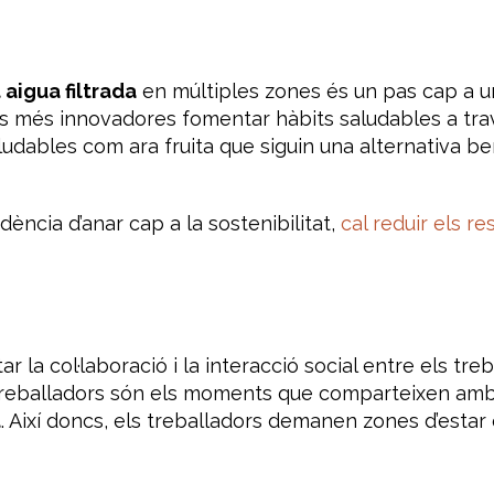
 aigua filtrada
en múltiples zones és un pas cap a un
es més innovadores fomentar hàbits saludables a tra
aludables com ara fruita que siguin una alternativa ben
ència d’anar cap a la sostenibilitat,
cal reduir els re
 la col·laboració i la interacció social entre els tre
treballadors són els moments que comparteixen amb 
t
. Així doncs, els treballadors demanen zones d’estar