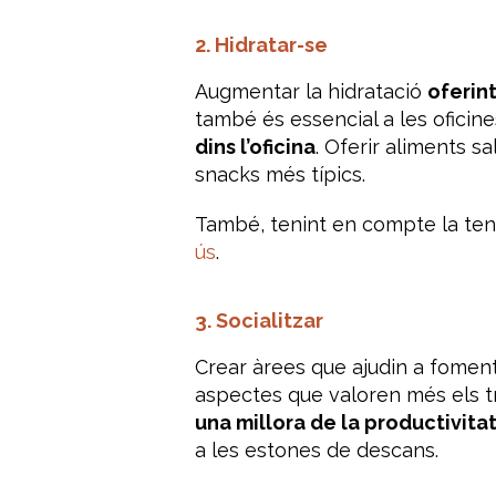
2. Hidratar-se
Augmentar la hidratació
oferint
també és essencial a les oficin
dins l’oficina
. Oferir aliments s
snacks més típics.
També, tenint en compte la tend
ús
.
3. Socialitzar
Crear àrees que ajudin a fomentar
aspectes que valoren més els 
una millora de la productivita
a les estones de descans.