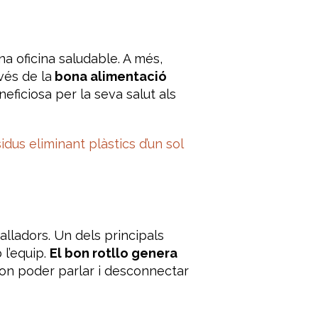
a oficina saludable. A més,
vés de la
bona alimentació
eficiosa per la seva salut als
sidus eliminant plàstics d’un sol
balladors. Un dels principals
l’equip.
El bon rotllo genera
 on poder parlar i desconnectar