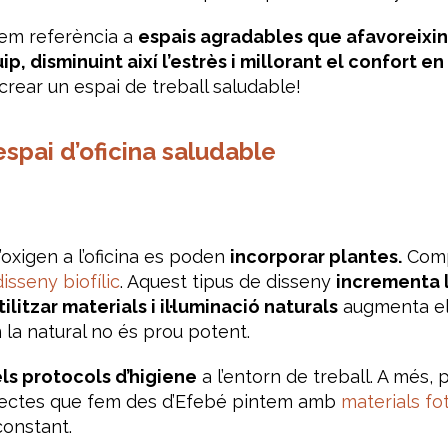
 fem referència a
espais agradables que afavoreixin 
ip, disminuint així l’estrès i millorant el confort en
rear un espai de treball saludable!
spai d’oficina saludable
’oxigen a l’oficina es poden
incorporar plantes.
Comp
disseny biofílic
. Aquest tipus de disseny
incrementa la
tilitzar materials i il·luminació naturals
augmenta el 
 la natural no és prou potent.
els protocols d’higiene
a l’entorn de treball. A més, 
 projectes que fem des d’Efebé pintem amb
materials fot
constant.