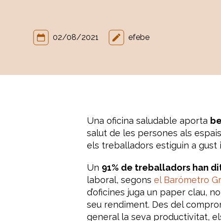
02/08/2021
efebe
Una oficina saludable aporta
be
salut de les persones als espais
els treballadors estiguin a gust 
Un
91% de treballadors han dit
laboral, segons
el Barómetro Gr
d’oficines juga un paper clau, no
seu rendiment. Des del compromís
general la seva productivitat, e