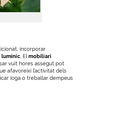
icionat, incorporar
i lumínic
. El
mobiliari
ar vuit hores assegut pot
e afavoreixi l’activitat dels
icar ioga o treballar dempeus