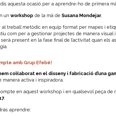
erdis aquesta ocasió per a aprendre-ho de primera mà
en un
workshop
de la mà de
Susana Mondejar
.
al treball metòdic en equip format per mapes i etiq
atiu com per a gestionar projectes de manera visual i
erà present en la fase final de l’activitat quan els a
gia.
mpte amb Grup Efebé!
em col·laborat en el disseny i fabricació d’una g
e manera activa i inspiradora.
ompte en aquest workshop i en qualsevol peça de mo
17
.
ràs aprendre: