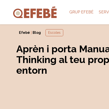
GRUP EFEBÉ
SERV
Efebé
|
Blog
Escoles
Aprèn i porta Manua
Thinking al teu prop
entorn