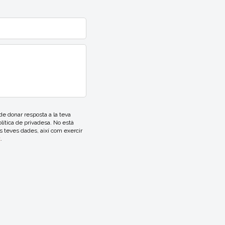
 donar resposta a la teva
lítica de privadesa. No està
es teves dades, així com exercir
t
.