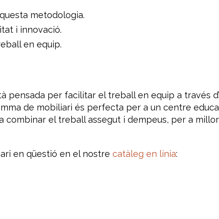
’aquesta metodologia.
tat i innovació.
reball en equip.
ensada per facilitar el treball en equip a través d’un
amma de mobiliari és perfecta per a un centre educa
 combinar el treball assegut i dempeus, per a millorar
iari en qüestió en el nostre
catàleg en línia
: