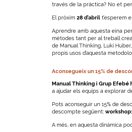
través de la pràctica? No et p
El pròxim
28 d’abril
t’esperem 
Aprendre amb aquesta eina per 
mètodes tant per al treball cre
de Manual Thinking, Luki Huber, s
propis usos d’aquesta metodolo
Aconsegueix un 15% de desco
Manual Thinking i Grup Efebé h
a ajudar els equips a explorar d
Pots aconseguir un 15% de desc
descompte següent:
workshop
A més, en aquesta dinàmica pod