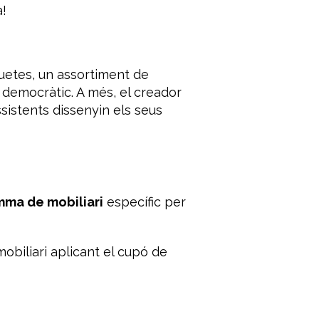
!
uetes, un assortiment de
 democràtic. A més, el creador
ssistents dissenyin els seus
amma de mobiliari
específic per
biliari aplicant el cupó de