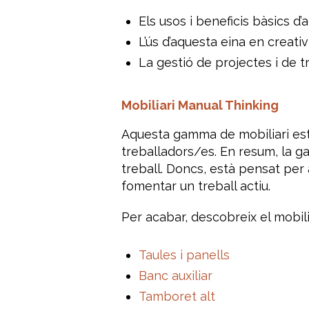
Els usos i beneficis bàsics d
L’ús d’aquesta eina en creativi
La gestió de projectes i de t
Mobiliari Manual Thinking
Aquesta gamma de mobiliari està p
treballadors/es. En resum, la g
treball. Doncs, està pensat per a
fomentar un treball actiu.
Per acabar, descobreix el mobil
Taules i panells
Banc auxiliar
Tamboret alt