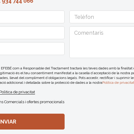
 934 744 066
BÉ com a Responsable del Tractament tractarà les teves dades amb la finalitat de
egitimació és el teu consentiment manifestat a la casella d´acceptació de la nostra po
des, llevat del compliment d´obligacions legals. Pots accedir, rectificar i suprimir l
ació addicional i detallada sobre la protecció de dades a la nostra
Politica de privacita
Politica de privacitat
s Comercials i ofertes promocionals