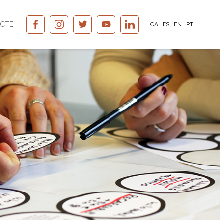
CTE
CA
ES
EN
PT