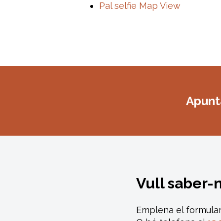
Pal selfie Map View
Apunta
Vull saber-
Emplena el formular