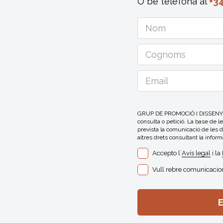
O bé telefona al
+34
GRUP DE PROMOCIÓ I DISSENY EFE
consulta o petició. La base de l
prevista la comunicació de les da
altres drets consultant la inform
Accepto l´
Avís legal
i la
Vull rebre comunicacion