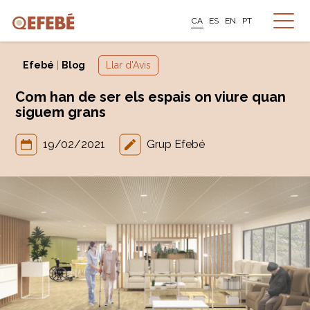
CA
ES
EN
PT
Efebé
|
Blog
Llar d'Avis
Com han de ser els espais on viure quan
siguem grans
19/02/2021
Grup Efebé