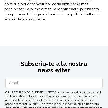
continua per desenvolupar cada àmbit amb més
profunditat. La primera fase, la identificació, ja està feta, i
comptem amb les ganes i amb un equip de treball que
ens ajudarà a assolir-los.
Subscriu-te a la nostra
newsletter
GRUP DE PROMOCIÓ I DISSENY EFEBÉ com a responsable del tractament
tractarà les teves dades amb la finalitat de remetre´t la nostra newsletter
amb novetats comercials sobre els nostres productes i serveis. Pots
accedir, rectificar i suprimir les teves dades, així com exercir altres drets
consultant la informació addicional i detallada sobre protecció de dades a la