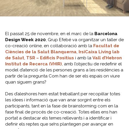
El passat 25 de novembre, en el marc de la
Barcelona
Design Week 2020
, Grup Efebé va organitzar un taller de
co-creació online, en col·laboració amb la
Facultat de
Ciències de la Salut Blanquerna
,
IrsiCaixa
Living lab
de Salut
,
TSR – Edificis Positius
i amb la
Vall d’Hebron
Institut de Recerca (VHIR)
, amb l’objectiu de redefinir el
model d’atenció de les persones grans a les residències a
partir de la pregunta
Com han de ser els espais on viure
quan siguem grans?
Des d’aleshores hem estat treballant per recopil·lar totes
les idees i informació que van anar sorgint entre els
participants, tant en la fase de
brainstorming
com en la
fase final de procés de co-creació. Totes elles ens han
portat a destacar els temes rellevants i a identificar i
definir els reptes que se’ns plantegen per avançar en