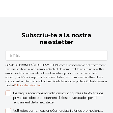
Subscriu-te a la nostra
newsletter
GRUP DE PROMOCIÓ I DISSENY EFEBÉ com a responsable del tractament
tractarà les teves dades amb la finalitat de remetre´t la nostra newsletter
amb novetats comercials sobre els nostres productes i serveis. Pots
accedir, rectificar i suprimir les teves dades, així com exercir altres drets
consultant la informació addicional i detallada sobre protecció de dades a la
nostra
Politica de privacitat
.
He llegit i accepto les condicions contingudes a la
Politica de
privacitat
sobre el tractament de les meves dades per a l
´enviament de la newsletter.
Vull rebre comunicacions Comercials i ofertes promocionals