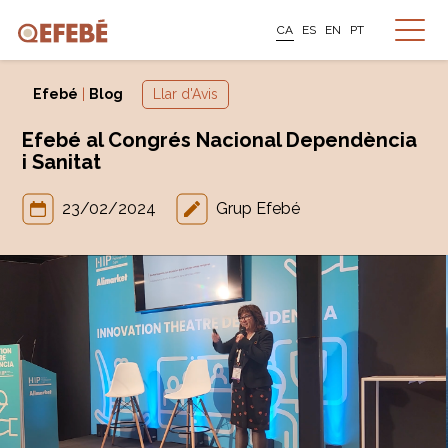
CA
ES
EN
PT
Efebé
|
Blog
Llar d'Avis
Efebé al Congrés Nacional Dependència
i Sanitat
23/02/2024
Grup Efebé